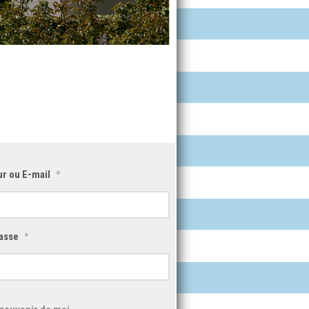
ur ou E-mail
*
asse
*