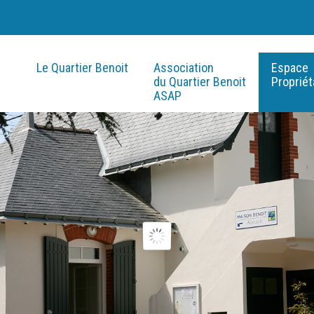
Le Quartier Benoit
Association
Espace
du Quartier Benoit
Propriét
ASAP