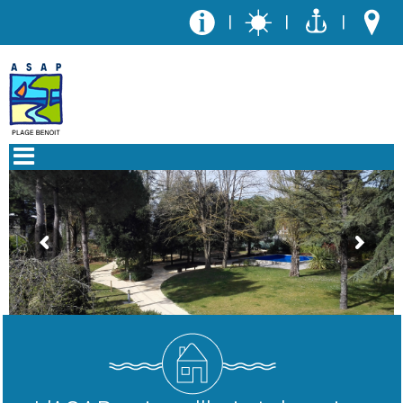
|
|
|