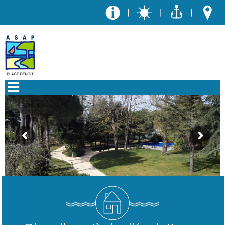
|
|
|