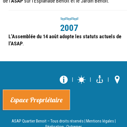
de l’
ASAP
sur l’Esplanade Benoit et le Jardin Benoit.
2007
L’Assemblée du 14 août adopte les statuts actuels de
l’ASAP
.
|
|
|
Espace Propriétaire
ASAP Quartier Benoit – Tous droits réservés |
Mentions légales
|
Réalisation :
Outremer