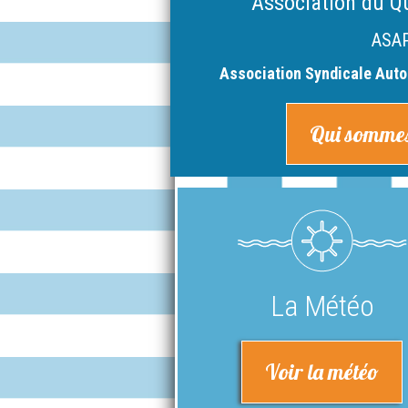
Association du Q
ASA
Association Syndicale Auto
Qui sommes
La Météo
Voir la météo