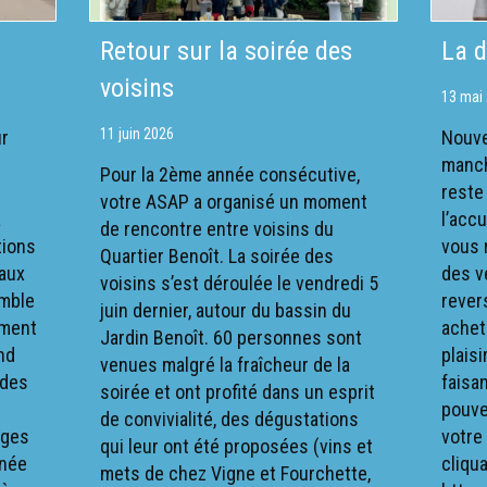
Retour sur la soirée des
La d
voisins
13 mai
11 juin 2026
ur
Nouve
manch
Pour la 2ème année consécutive,
reste 
votre ASAP a organisé un moment
a
l’acc
de rencontre entre voisins du
tions
vous 
Quartier Benoît. La soirée des
 aux
des v
voisins s’est déroulée le vendredi 5
emble
rever
juin dernier, autour du bassin du
ement
achet
Jardin Benoît. 60 personnes sont
nd
plaisi
venues malgré la fraîcheur de la
 des
faisa
soirée et ont profité dans un esprit
pouve
de convivialité, des dégustations
ages
votre
qui leur ont été proposées (vins et
inée
cliqua
mets de chez Vigne et Fourchette,