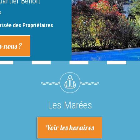
uartier Benoit
P
risée des Propriétaires
-nous ?
Les Marées
Voir les horaires