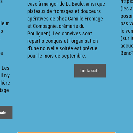
jà
https
cave à manger de La Baule, ainsi que
(les 
plateaux de fromages et douceurs
possib
apéritives de chez Camille Fromage
leur
pas v
et Compagnie, crémerie du
es
le ven
Pouliguen). Les convives sont
s
(sur i
repartis conquis et l’organisation
accuei
d’une nouvelle soirée est prévue
pe
Beno
pour le mois de septembre.
. Les
Lire la suite
l n’y
ilière
ndage
suite