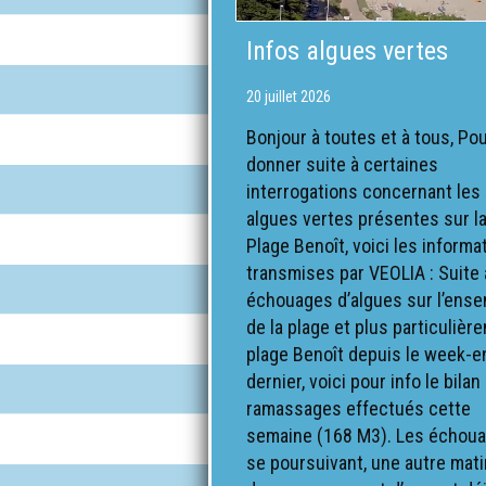
Infos algues vertes
20 juillet 2026
Bonjour à toutes et à tous, Po
donner suite à certaines
interrogations concernant les
algues vertes présentes sur l
Plage Benoît, voici les informa
transmises par VEOLIA : Suite
échouages d’algues sur l’ens
de la plage et plus particulièr
plage Benoît depuis le week-e
dernier, voici pour info le bilan
ramassages effectués cette
semaine (168 M3). Les échou
se poursuivant, une autre mat